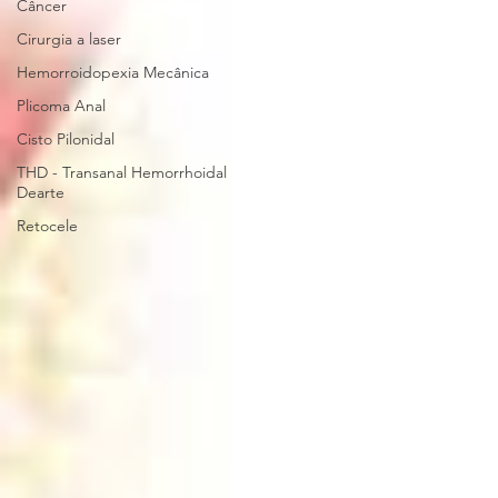
Câncer
Cirurgia a laser
Hemorroidopexia Mecânica
Plicoma Anal
Cisto Pilonidal
THD - Transanal Hemorrhoidal
Dearte
Retocele