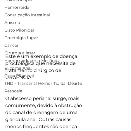
Hemorroida
Constipação Intestinal
Anismo
Cisto Pilonidal
Proctalgia fugaz
Câncer
Cirurgia a laser
Este é um exemplo de doença 
Hemorroidopexia Mecânica
proctológica que necessita de 
Plicoma Anal
tratamento cirúrgico de 
Cisto Pilonidal
URGÊNCIA.
THD - Transanal Hemorrhoidal Dearte
Retocele
O abscesso perianal surge, mais 
comumente, devido à obstrução 
do canal de drenagem de uma 
glândula anal. Outras causas 
menos frequentes são doença 