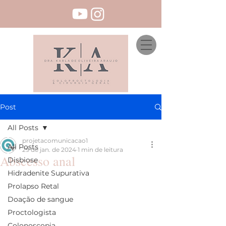
Post
All Posts
projetacomunicacao1
All Posts
29 de jan. de 2024
1 min de leitura
Abscesso anal
Disbiose
Hidradenite Supurativa
Prolapso Retal
Doação de sangue
Proctologista
Colonoscopia