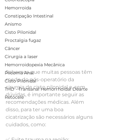
Hemorroida
Constipação Intestinal
Anismo
Cisto Pilonidal
Proctalgia fugaz
Câncer
Cirurgia a laser
Hemorroidopexia Mecânica
Sabemos que muitas pessoas têm 
Plicoma Anal
medo do pós-operatório da 
Cisto Pilonidal
cirurgia de cisto pilonidal e, sem 
THD - Transanal Hemorrhoidal Dearte
dúvidas, é importante seguir as 
Retocele
recomendações médicas. Além 
disso, para ter uma boa 
cicatrização são necessários alguns 
cuidados, como:
✅ Evite trauma na região;