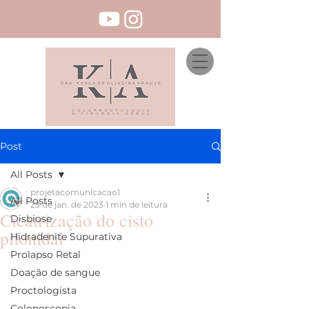
Post
All Posts
projetacomunicacao1
All Posts
23 de jan. de 2023
1 min de leitura
Cicatrização do cisto
Disbiose
pilonidal
Hidradenite Supurativa
Prolapso Retal
Doação de sangue
Proctologista
Colonoscopia