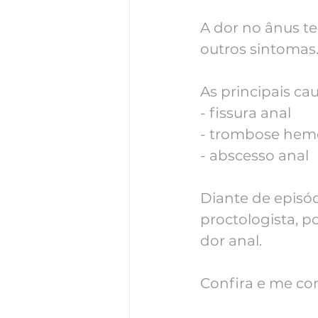
A dor no ânus t
outros sintomas
As principais ca
- fissura anal
- trombose hemo
- abscesso anal
Diante de episód
proctologista, 
dor anal.
Confira e me co