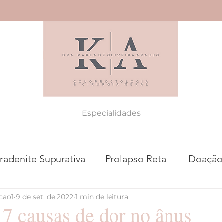
Especialidades
radenite Supurativa
Prolapso Retal
Doação
cao1
9 de set. de 2022
1 min de leitura
scopia
Hemorroida
Constipação Intestinal
 7 causas de dor no ânus