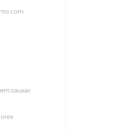
unto com 
dem causar 
dores