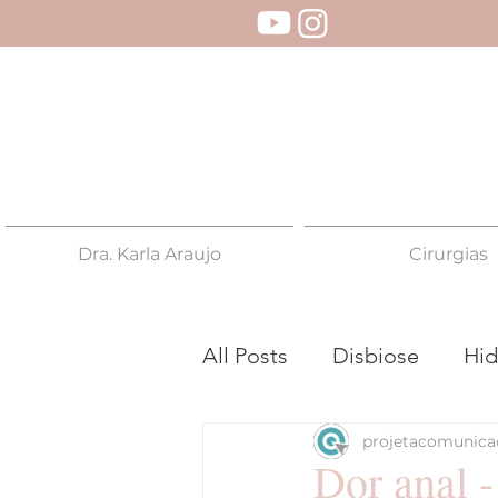
Dra. Karla Araujo
Cirurgias
All Posts
Disbiose
Hid
projetacomunica
Proctologista
Colono
Dor anal -