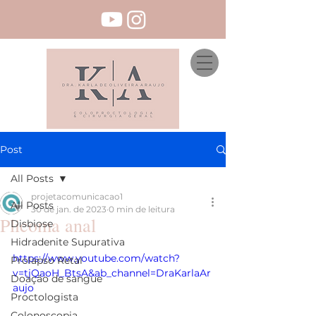
Post
All Posts
projetacomunicacao1
All Posts
30 de jan. de 2023
0 min de leitura
Plicoma anal
Disbiose
Hidradenite Supurativa
https://www.youtube.com/watch?
Prolapso Retal
v=tjQaoH_BtsA&ab_channel=DraKarlaAr
Doação de sangue
aujo
Proctologista
Colonoscopia