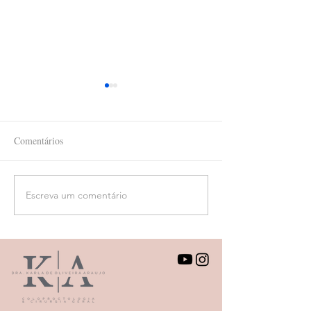
Comentários
Escreva um comentário
Quando procurar um
Colonoscopia, pri
proctologista?
dúvidas