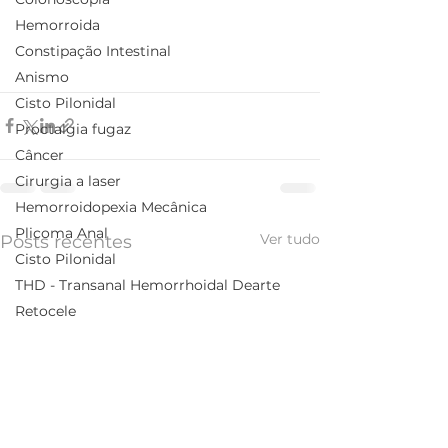
Hemorroida
Constipação Intestinal
Anismo
Cisto Pilonidal
Proctalgia fugaz
Câncer
Cirurgia a laser
Hemorroidopexia Mecânica
Plicoma Anal
Ver tudo
Posts recentes
Cisto Pilonidal
THD - Transanal Hemorrhoidal Dearte
Retocele