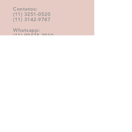
Contatos:
(11) 3251-0520‬
(11) 3142-9787‬
Whatsapp:
(11) 99475-2910‬
Agende sua consulta agora mesmo.
Agendar Consulta