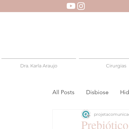
Dra. Karla Araujo
Cirurgias
All Posts
Disbiose
Hid
projetacomunica
Proctologista
Colono
Prebiótico