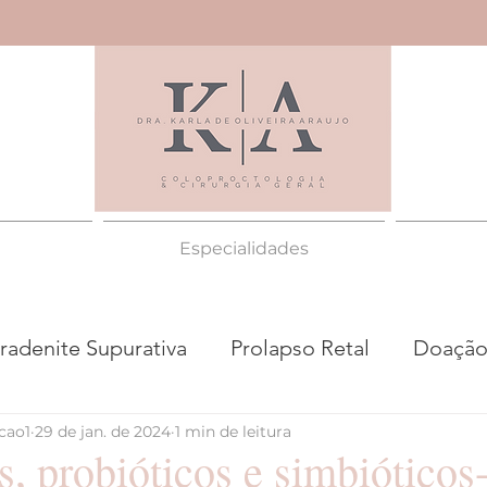
Especialidades
radenite Supurativa
Prolapso Retal
Doação
cao1
29 de jan. de 2024
1 min de leitura
scopia
Hemorroida
Constipação Intestinal
s, probióticos e simbióticos