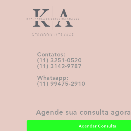
Contatos:
(11) 3251-0520‬
(11) 3142-9787‬
Whatsapp:
(11) 99475-2910‬
Agende sua consulta agor
Agendar Consulta