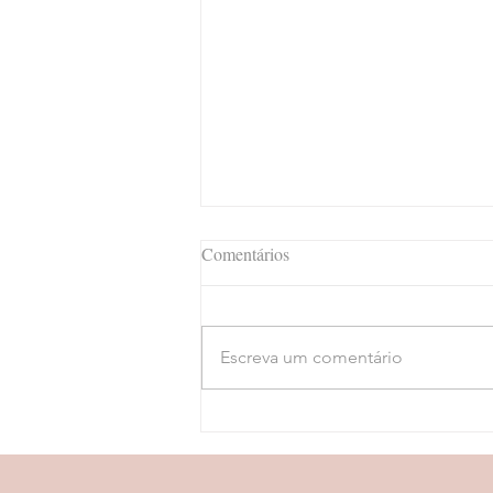
Comentários
Escreva um comentário
Proctologista ou
coloproctologista?