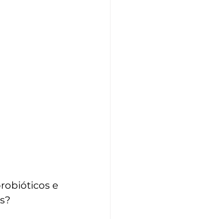
obióticos e 
es?