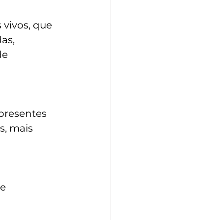
 vivos, que 
as, 
de 
presentes 
s, mais 
e 