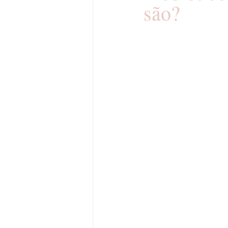
são?
Cisto Pilonidal
Procta
Hemorroidopexia Mecân
THD - Transanal Hemorrh