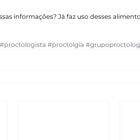
ssas informações? Já faz uso desses aliment
#proctologista
#proctolgia
#grupoproctolog