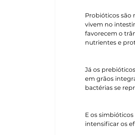
Probióticos são 
vivem no intest
favorecem o trân
nutrientes e pr
Já os prebiótico
em grãos integra
bactérias se rep
E os simbióticos
intensificar os e